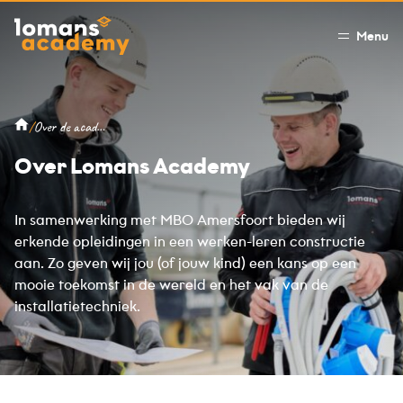
Menu
/
Over de academy
Over Lomans Academy
In samenwerking met MBO Amersfoort bieden wij
erkende opleidingen in een werken-leren constructie
aan. Zo geven wij jou (of jouw kind) een kans op een
mooie toekomst in de wereld en het vak van de
installatietechniek.