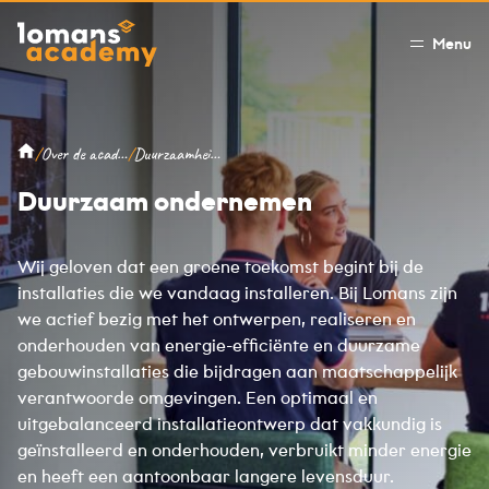
Menu
/
/
Over de academy
Duurzaamheid en MVO
Duurzaam ondernemen
Wij geloven dat een groene toekomst begint bij de
installaties die we vandaag installeren. Bij Lomans zijn
we actief bezig met het ontwerpen, realiseren en
onderhouden van energie-efficiënte en duurzame
gebouwinstallaties die bijdragen aan maatschappelijk
verantwoorde omgevingen. Een optimaal en
uitgebalanceerd installatieontwerp dat vakkundig is
geïnstalleerd en onderhouden, verbruikt minder energie
en heeft een aantoonbaar langere levensduur.