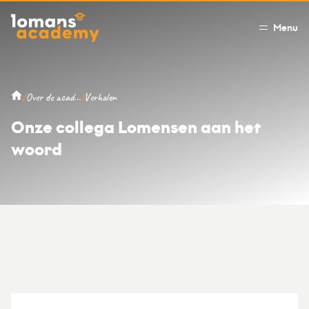
Menu
/
/
Over de academy
Verhalen
Onze collega Lomensen aan het
woord